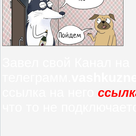
Завел свой Канал на
телеграмм.
vashkuzn
ссылка на него
ссылк
что то не подключает