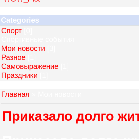
Categories
Спорт
[0]
Спортивные события
Мои новости
[3]
Разное
[1]
Самовыражение
[1]
Праздники
[1]
Главная
»
Мои новости
Приказало долго жи