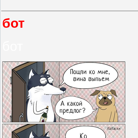
бот
бот