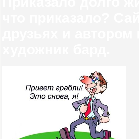
Приказало долго жи
что приказало? Са
друзьях и автором 
художник бард.