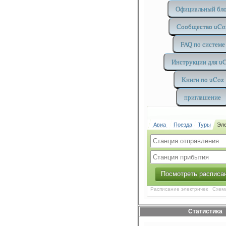
Официальный бл
Сообщество uCo
FAQ по системе
Инструкции для u
Книги по uCoz
приглашение
Авиа
Поезда
Туры
Эле
Посмотреть расписа
Расписание электричек
Схем
Статистика