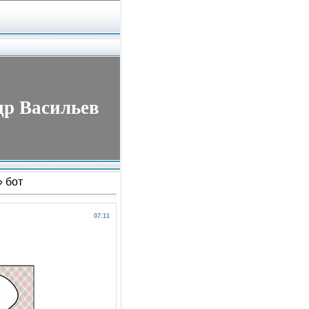
др Васильев
 бот
07:11