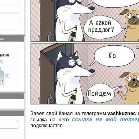
ела
]
бытия
3]
]
[1]
[1]
Завел свой Канал на телеграмм.
vashkuznес
е
ссылка на мой телег
ссылка на него
подключается