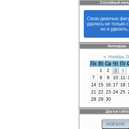
Случайный анек
Свою девичью фиг
удалось не только с
но и удвоить..
Календарь
«
Ноябрь 2
Пн
Вт
Ср
Чт
Пт
1
2
3
4
7
8
9
10
11
14
15
16
17
18
21
22
23
24
25
28
29
30
Друзья сайта
МОЙ БЛОГ