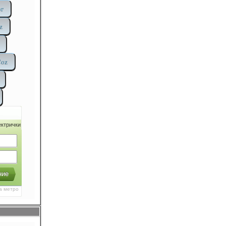
ог
z
Coz
ктрички
ние
а метро