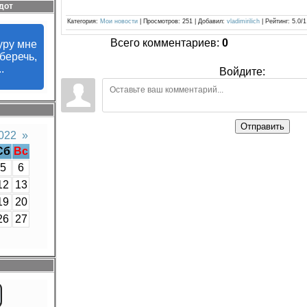
дот
Категория
:
Мои новости
|
Просмотров
:
251
|
Добавил
:
vladimirilich
|
Рейтинг
:
5.0
/
1
Всего комментариев
:
0
уру мне
беречь,
.
Войдите:
Отправить
022
»
Сб
Вс
5
6
12
13
19
20
26
27