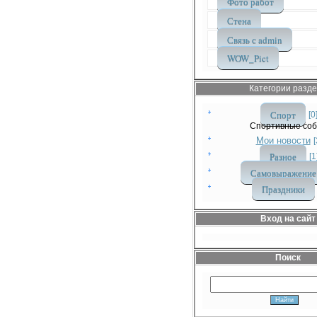
Фото работ
Стена
Связь с admin
WOW_Pict
Категории разд
Спорт
[0
Спортивные со
Мои новости
[
Разное
[1
Самовыражение
Праздники
Вход на сайт
Поиск